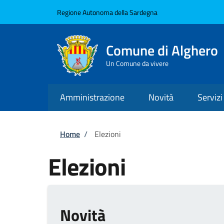
Salta al contenuto principale
Skip to footer content
Regione Autonoma della Sardegna
Comune di Alghero
Un Comune da vivere
Amministrazione
Novità
Servizi
Briciole di pane
Home
/
Elezioni
Elezioni
Novità