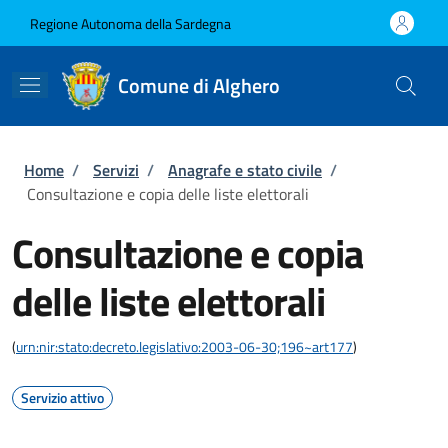
Salta al contenuto principale
Skip to footer content
Regione Autonoma della Sardegna
Comune di Alghero
Briciole di pane
Home
/
Servizi
/
Anagrafe e stato civile
/
Consultazione e copia delle liste elettorali
Consultazione e copia
delle liste elettorali
(
urn:nir:stato:decreto.legislativo:2003-06-30;196~art177
)
Servizio attivo