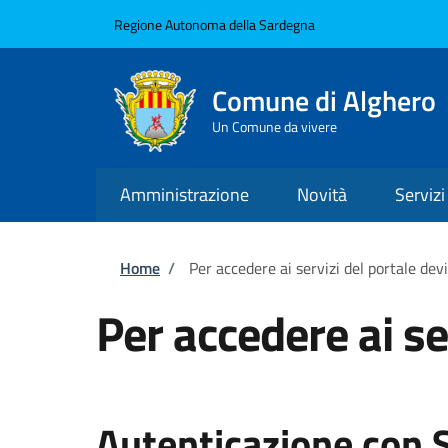
Salta al contenuto principale
Skip to footer content
Regione Autonoma della Sardegna
Comune di Alghero
Un Comune da vivere
Amministrazione
Novità
Servizi
Briciole di pane
Home
/
Per accedere ai servizi del portale dev
Per accedere ai se
Autenticazione con 