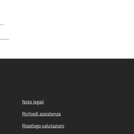
Write the page number you want to go to
a…
Note legali
Richiedi assistenza
Riepilogo valutazioni