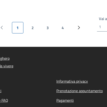
Vai 
1
2
3
4
Pagina precedente
Pagina attuale
Pagina
Pagina
Pagina
Prossima pagina
lghero
a vivere
Informativa privacy
i
Prenotazione appuntamento
e FAQ
Pagamenti