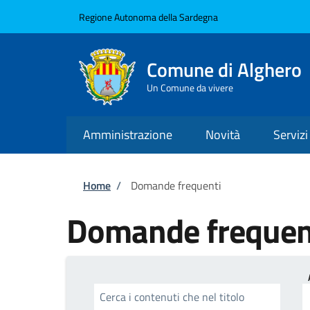
Salta al contenuto principale
Skip to footer content
Regione Autonoma della Sardegna
Comune di Alghero
Un Comune da vivere
Amministrazione
Novità
Servizi
Briciole di pane
Home
/
Domande frequenti
Domande frequen
Cerca i contenuti che nel titolo