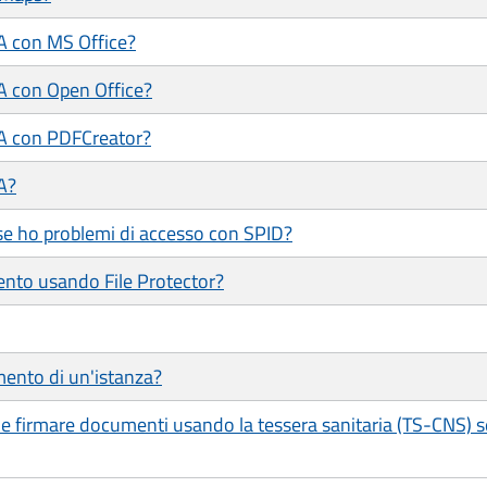
/A con MS Office?
/A con Open Office?
/A con PDFCreator?
A?
se ho problemi di accesso con SPID?
ento usando File Protector?
mento di un'istanza?
e e firmare documenti usando la tessera sanitaria (TS-CNS) 