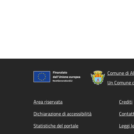
Comune di A
Un Comune d
Footer menu
Area riservata
Crediti
Dichiarazione di accessibilità
Contatt
Statistiche del portale
Leggi l