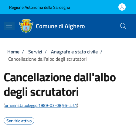
Salta al contenuto principale
Skip to footer content
Regione Autonoma della Sardegna
Comune di Alghero
Briciole di pane
Home
/
Servizi
/
Anagrafe e stato civile
/
Cancellazione dall'albo degli scrutatori
Cancellazione dall'albo
degli scrutatori
(
urn:nir:stato:legge:1989-03-08;95~art1
)
Servizio attivo