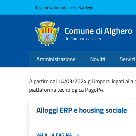
Salta al contenuto principale
Skip to footer content
Regione Autonoma della Sardegna
Comune di Alghero
Un Comune da vivere
Amministrazione
Novità
Servizi
A partire dal 14/03/2024 gli importi legati all
piattaforma tecnologica PagoPA.
Alloggi ERP e housing sociale
VAI ALLA PAGINA