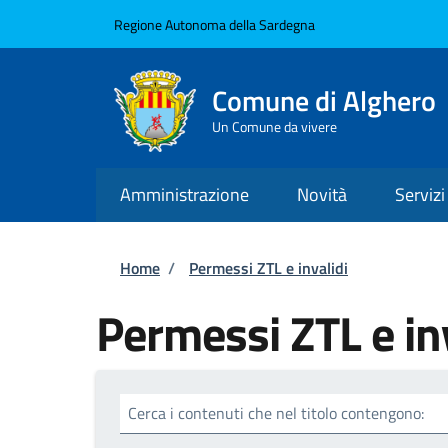
Salta al contenuto principale
Skip to footer content
Regione Autonoma della Sardegna
Comune di Alghero
Un Comune da vivere
Amministrazione
Novità
Servizi
Briciole di pane
Home
/
Permessi ZTL e invalidi
Permessi ZTL e in
Cerca i contenuti che nel titolo contengono: