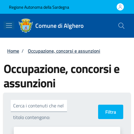
Salta al contenuto principale
Skip to footer content
Regione Autonoma della Sardegna
Comune di Alghero
Briciole di pane
Home
/
Occupazione, concorsi e assunzioni
Occupazione, concorsi e
assunzioni
Cerca i contenuti che nel
titolo contengono: