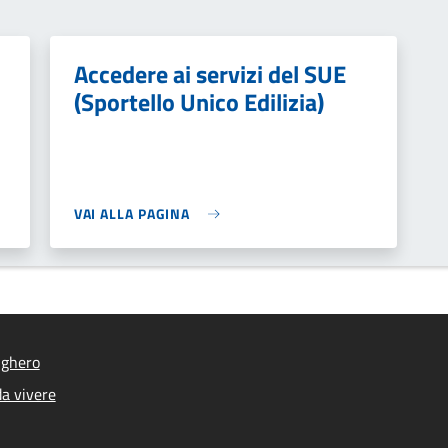
Accedere ai servizi del SUE
(Sportello Unico Edilizia)
VAI ALLA PAGINA
lghero
a vivere