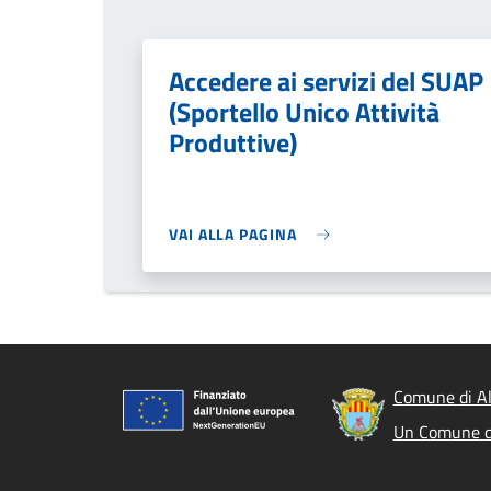
Accedere ai servizi del SUAP
(Sportello Unico Attività
Produttive)
VAI ALLA PAGINA
Comune di A
Un Comune d