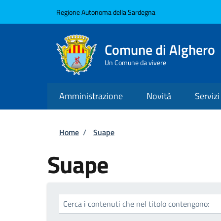
Salta al contenuto principale
Skip to footer content
Regione Autonoma della Sardegna
Comune di Alghero
Un Comune da vivere
Amministrazione
Novità
Servizi
Briciole di pane
Home
/
Suape
Suape
Cerca i contenuti che nel titolo contengono: