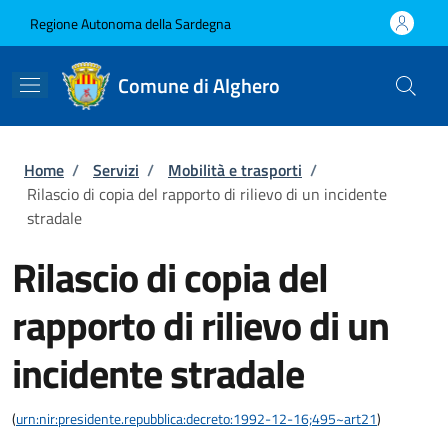
Salta al contenuto principale
Skip to footer content
Regione Autonoma della Sardegna
Comune di Alghero
Briciole di pane
Home
/
Servizi
/
Mobilità e trasporti
/
Rilascio di copia del rapporto di rilievo di un incidente
stradale
Rilascio di copia del
rapporto di rilievo di un
incidente stradale
(
urn:nir:presidente.repubblica:decreto:1992-12-16;495~art21
)