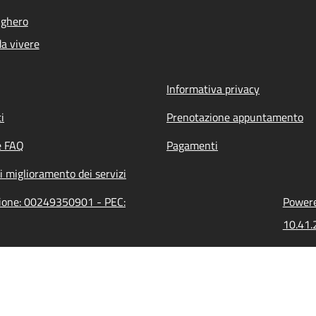
lghero
a vivere
Informativa privacy
i
Prenotazione appuntamento
e FAQ
Pagamenti
i miglioramento dei servizi
zione: 00249350901 - PEC:
Powere
10.41.