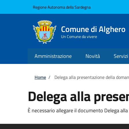
Salta al contenuto principale
Skip to footer content
Regione Autonoma della Sardegna
Comune di Alghero
Un Comune da vivere
Amministrazione
Novità
Servizi
Briciole di pane
Home
/
Delega alla presentazione della doma
Delega alla pres
È necessario allegare il documento Delega alla