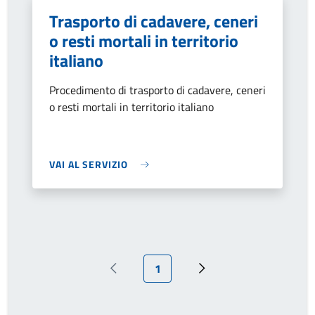
Trasporto di cadavere, ceneri
o resti mortali in territorio
italiano
Procedimento di trasporto di cadavere, ceneri
o resti mortali in territorio italiano
VAI AL SERVIZIO
Pagina attuale
1
Pagina precedente
Prossima pagina