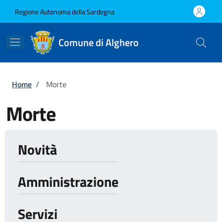
Salta al contenuto principale
Skip to footer content
Regione Autonoma della Sardegna
Comune di Alghero
Briciole di pane
Home
/
Morte
Morte
Novità
Amministrazione
Servizi