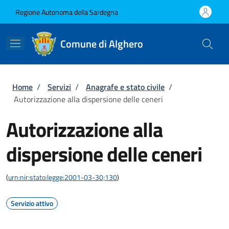
Salta al contenuto principale
Skip to footer content
Regione Autonoma della Sardegna
Comune di Alghero
Briciole di pane
Home
/
Servizi
/
Anagrafe e stato civile
/
Autorizzazione alla dispersione delle ceneri
Autorizzazione alla
dispersione delle ceneri
(
urn:nir:stato:legge:2001-03-30;130
)
Servizio attivo