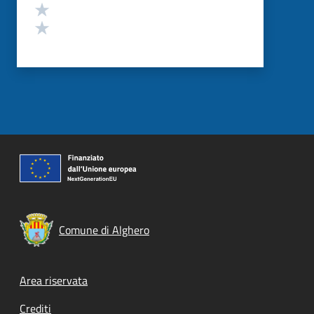
Valuta 2 stelle su 5
Valuta 1 stelle su 5
Comune di Alghero
Footer menu
Area riservata
Crediti