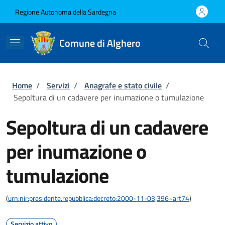
Salta al contenuto principale
Skip to footer content
Regione Autonoma della Sardegna
Comune di Alghero
Briciole di pane
Home
/
Servizi
/
Anagrafe e stato civile
/
Sepoltura di un cadavere per inumazione o tumulazione
Sepoltura di un cadavere
per inumazione o
tumulazione
(
urn:nir:presidente.repubblica:decreto:2000-11-03;396~art74
)
Servizio attivo