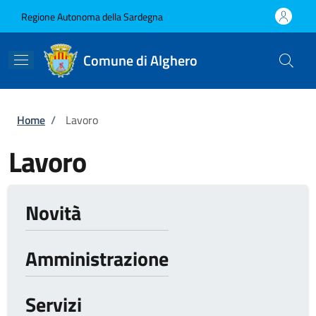
Salta al contenuto principale
Skip to footer content
Regione Autonoma della Sardegna
Comune di Alghero
Briciole di pane
Home
/
Lavoro
Lavoro
Novità
Amministrazione
Servizi