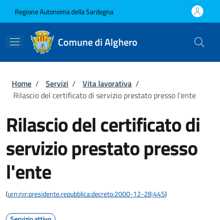
Salta al contenuto principale
Skip to footer content
Regione Autonoma della Sardegna
Comune di Alghero
Briciole di pane
Home
/
Servizi
/
Vita lavorativa
/
Rilascio del certificato di servizio prestato presso l'ente
Rilascio del certificato di
servizio prestato presso
l'ente
(
urn:nir:presidente.repubblica:decreto:2000-12-28;445
)
Servizio attivo