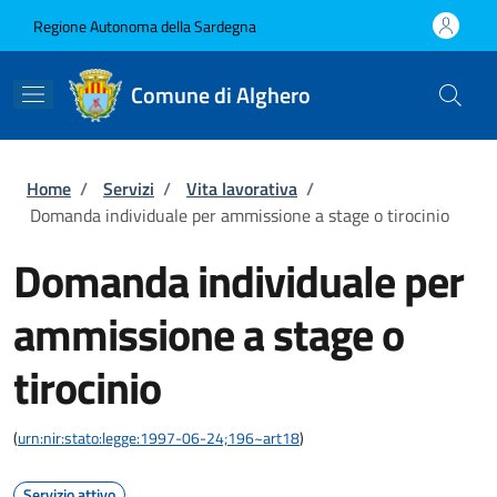
Salta al contenuto principale
Skip to footer content
Regione Autonoma della Sardegna
Comune di Alghero
Briciole di pane
Home
/
Servizi
/
Vita lavorativa
/
Domanda individuale per ammissione a stage o tirocinio
Domanda individuale per
ammissione a stage o
tirocinio
(
urn:nir:stato:legge:1997-06-24;196~art18
)
Servizio attivo