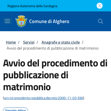
Salta al contenuto principale
Skip to footer content
Regione Autonoma della Sardegna
Comune di Alghero
Briciole di pane
Home
/
Servizi
/
Anagrafe e stato civile
/
Avvio del procedimento di pubblicazione di matrimonio
Avvio del procedimento di
pubblicazione di
matrimonio
(
urn:nir:presidente.repubblica:decreto:2000-11-03;396
)
Servizio attivo