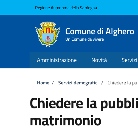
Salta al contenuto principale
Skip to footer content
Regione Autonoma della Sardegna
Comune di Alghero
Un Comune da vivere
Amministrazione
Novità
Servizi
Briciole di pane
Home
/
Servizi demografici
/
Chiedere la pu
Chiedere la pubbl
matrimonio