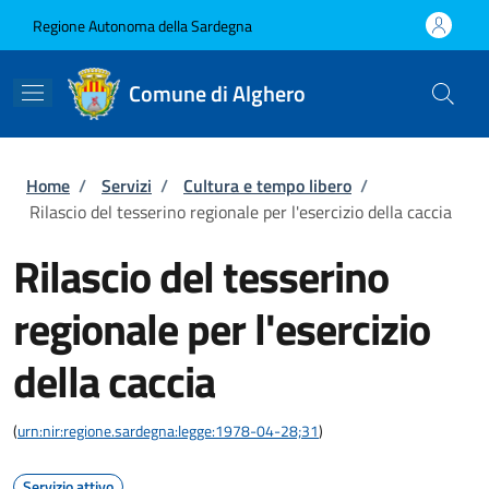
Salta al contenuto principale
Skip to footer content
Regione Autonoma della Sardegna
Comune di Alghero
Briciole di pane
Home
/
Servizi
/
Cultura e tempo libero
/
Rilascio del tesserino regionale per l'esercizio della caccia
Rilascio del tesserino
regionale per l'esercizio
della caccia
(
urn:nir:regione.sardegna:legge:1978-04-28;31
)
Servizio attivo