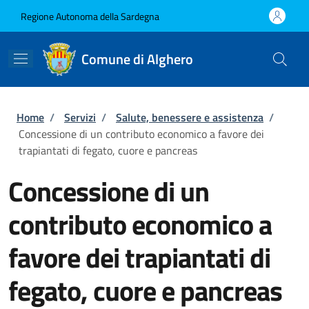
Salta al contenuto principale
Skip to footer content
Regione Autonoma della Sardegna
Comune di Alghero
Briciole di pane
Home
/
Servizi
/
Salute, benessere e assistenza
/
Concessione di un contributo economico a favore dei
trapiantati di fegato, cuore e pancreas
Concessione di un
contributo economico a
favore dei trapiantati di
fegato, cuore e pancreas