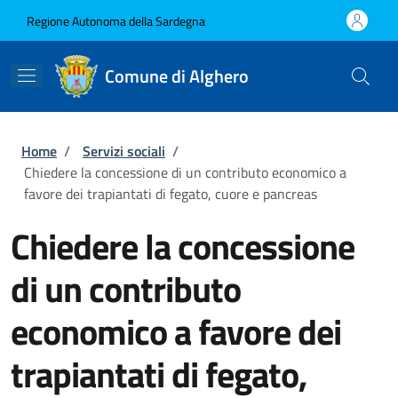
Salta al contenuto principale
Skip to footer content
Regione Autonoma della Sardegna
Comune di Alghero
Briciole di pane
Home
/
Servizi sociali
/
Chiedere la concessione di un contributo economico a
favore dei trapiantati di fegato, cuore e pancreas
Chiedere la concessione
di un contributo
economico a favore dei
trapiantati di fegato,