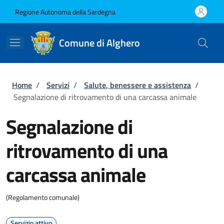
Salta al contenuto principale
Skip to footer content
Regione Autonoma della Sardegna
Comune di Alghero
Briciole di pane
Home
/
Servizi
/
Salute, benessere e assistenza
/
Segnalazione di ritrovamento di una carcassa animale
Segnalazione di
ritrovamento di una
carcassa animale
(Regolamento comunale)
Servizio attivo