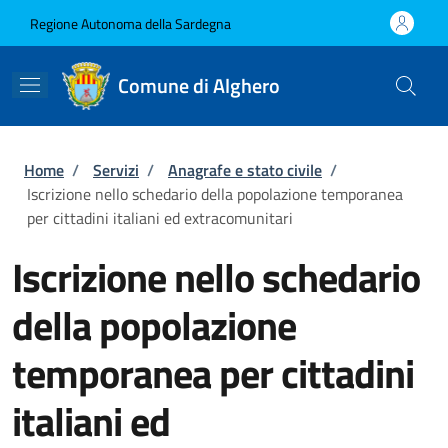
Salta al contenuto principale
Skip to footer content
Regione Autonoma della Sardegna
Comune di Alghero
Briciole di pane
Home
/
Servizi
/
Anagrafe e stato civile
/
Iscrizione nello schedario della popolazione temporanea
per cittadini italiani ed extracomunitari
Iscrizione nello schedario
della popolazione
temporanea per cittadini
italiani ed