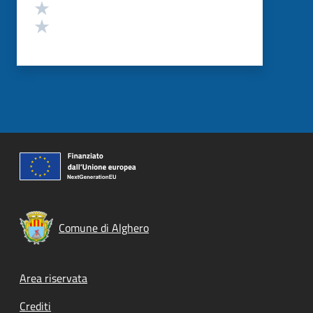
Valuta 2 stelle su 5
Valuta 1 stelle su 5
Comune di Alghero
Footer menu
Area riservata
Crediti