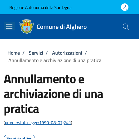
Salta al contenuto principale
Skip to footer content
Regione Autonoma della Sardegna
Comune di Alghero
Briciole di pane
Home
/
Servizi
/
Autorizzazioni
/
Annullamento e archiviazione di una pratica
Annullamento e
archiviazione di una
pratica
(
urn:nir:stato:legge:1990-08-07;241
)
Servizio attivo