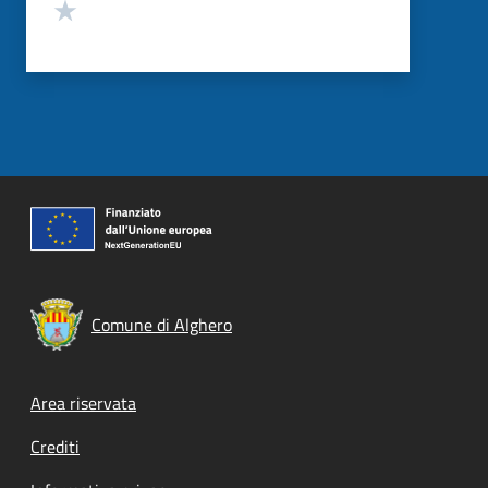
Valuta 1 stelle su 5
Comune di Alghero
Footer menu
Area riservata
Crediti