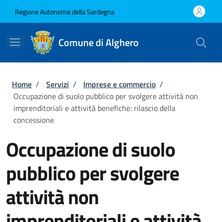
Salta al contenuto principale
Skip to footer content
Regione Autonoma della Sardegna
Comune di Alghero
Briciole di pane
Home
/
Servizi
/
Imprese e commercio
/
Occupazione di suolo pubblico per svolgere attività non
imprenditoriali e attività benefiche: rilascio della
concessione
Occupazione di suolo
pubblico per svolgere
attività non
imprenditoriali e attività