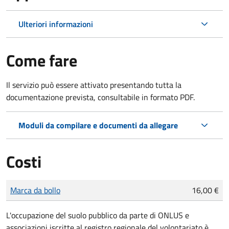
Ulteriori informazioni
Come fare
Il servizio può essere attivato presentando tutta la
documentazione prevista, consultabile in formato PDF.
Moduli da compilare e documenti da allegare
Costi
Tipo di pagamento
Importo
Marca da bollo
16,00 €
L'occupazione del suolo pubblico da parte di ONLUS e
associazioni iscritte al registro regionale del volontariato è