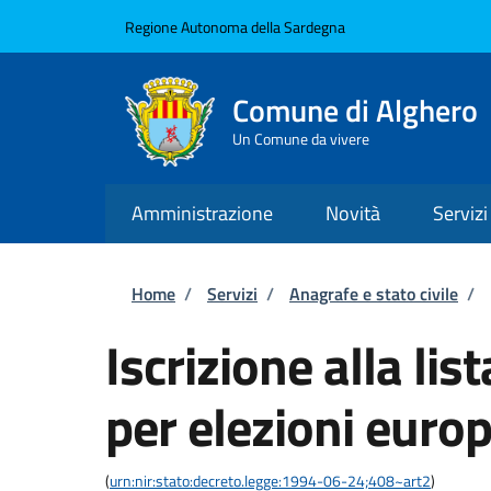
Salta al contenuto principale
Skip to footer content
Regione Autonoma della Sardegna
Comune di Alghero
Un Comune da vivere
Amministrazione
Novità
Servizi
Briciole di pane
Home
/
Servizi
/
Anagrafe e stato civile
/
Iscrizione alla lis
per elezioni euro
(
urn:nir:stato:decreto.legge:1994-06-24;408~art2
)