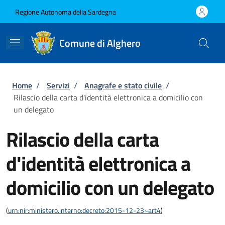
Salta al contenuto principale
Skip to footer content
Regione Autonoma della Sardegna
Comune di Alghero
Briciole di pane
Home
/
Servizi
/
Anagrafe e stato civile
/
Rilascio della carta d'identità elettronica a domicilio con
un delegato
Rilascio della carta
d'identità elettronica a
domicilio con un delegato
(
urn:nir:ministero.interno:decreto:2015-12-23~art4
)