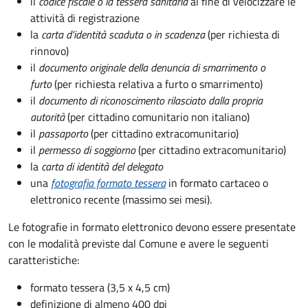
il
codice fiscale o la tessera sanitaria
al fine di velocizzare le
attività di registrazione
la
carta d'identità scaduta o in scadenza
(per richiesta di
rinnovo)
il
documento originale della denuncia di smarrimento o
furto
(per richiesta relativa a furto o smarrimento)
il
documento di riconoscimento rilasciato dalla propria
autorità
(per cittadino comunitario non italiano)
il
passaporto
(per cittadino extracomunitario)
il
permesso di soggiorno
(per cittadino extracomunitario)
la
carta di identità del delegato
una
fotografia formato tessera
in formato cartaceo o
elettronico recente (massimo sei mesi).
Le fotografie in formato elettronico devono essere presentate
con le modalità previste dal Comune e avere le seguenti
caratteristiche
:
formato tessera (3,5 x 4,5 cm)
definizione di almeno 400 dpi