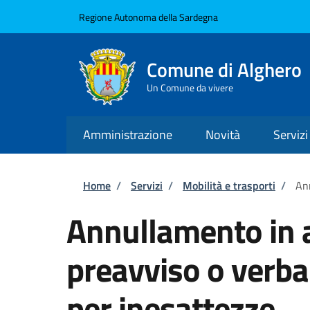
Salta al contenuto principale
Skip to footer content
Regione Autonoma della Sardegna
Comune di Alghero
Un Comune da vivere
Amministrazione
Novità
Servizi
Briciole di pane
Home
/
Servizi
/
Mobilità e trasporti
/
Ann
Annullamento in a
preavviso o verba
per inesattezze