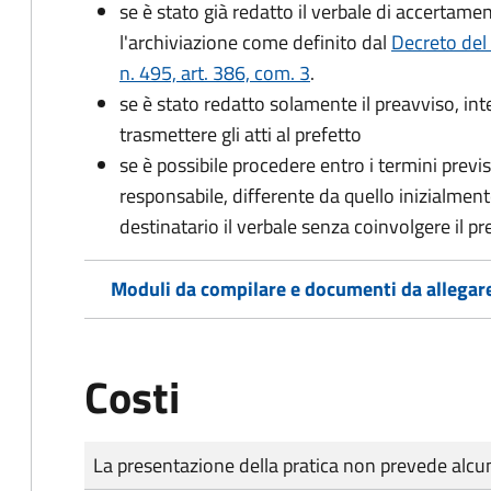
se è stato già redatto il verbale di accertament
l'archiviazione come definito dal
Decreto del
n. 495, art. 386, com. 3
.
se è stato redatto solamente il preavviso, in
trasmettere gli atti al prefetto
se è possibile procedere entro i termini previst
responsabile, differente da quello inizialmente
destinatario il verbale senza coinvolgere il pr
Moduli da compilare e documenti da allegar
Costi
Tipo di pagamento
Importo
La presentazione della pratica non prevede al