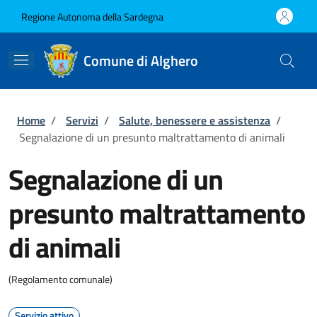
Salta al contenuto principale
Skip to footer content
Regione Autonoma della Sardegna
Comune di Alghero
Briciole di pane
Home
/
Servizi
/
Salute, benessere e assistenza
/
Segnalazione di un presunto maltrattamento di animali
Segnalazione di un
presunto maltrattamento
di animali
(Regolamento comunale)
Servizio attivo