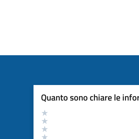
Quanto sono chiare le info
Valutazione
Valuta 5 stelle su 5
Valuta 4 stelle su 5
Valuta 3 stelle su 5
Valuta 2 stelle su 5