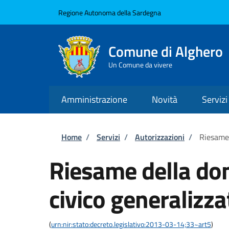
Salta al contenuto principale
Skip to footer content
Regione Autonoma della Sardegna
Comune di Alghero
Un Comune da vivere
Amministrazione
Novità
Servizi
Briciole di pane
Home
/
Servizi
/
Autorizzazioni
/
Riesame 
Riesame della do
civico generalizza
(
urn:nir:stato:decreto.legislativo:2013-03-14;33~art5
)