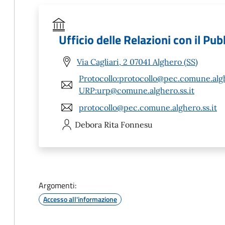
Ufficio delle Relazioni con il Pu
Via Cagliari, 2 07041 Alghero (SS)
Protocollo:protocollo@pec.comune.algh
URP:urp@comune.alghero.ss.it
protocollo@pec.comune.alghero.ss.it
Debora Rita
Fonnesu
Argomenti:
Accesso all'informazione