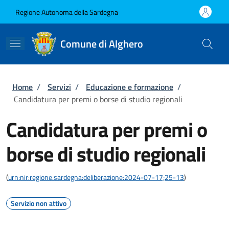
Salta al contenuto principale
Skip to footer content
Regione Autonoma della Sardegna
Comune di Alghero
Briciole di pane
Home
/
Servizi
/
Educazione e formazione
/
Candidatura per premi o borse di studio regionali
Candidatura per premi o
borse di studio regionali
(
urn:nir:regione.sardegna:deliberazione:2024-07-17;25-13
)
Servizio non attivo