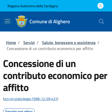
Salta al contenuto principale
Skip to footer content
Regione Autonoma della Sardegna
Comune di Alghero
Briciole di pane
Home
/
Servizi
/
Salute, benessere e assistenza
/
Concessione di un contributo economico per affitto
Concessione di un
contributo economico per
affitto
(
urn:nir:stato:legge:1998-12-09;431
)
Servizio non attivo