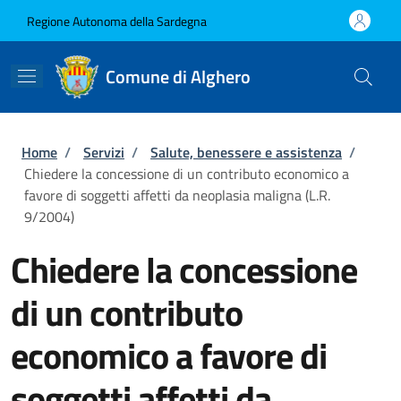
Salta al contenuto principale
Skip to footer content
Regione Autonoma della Sardegna
Comune di Alghero
Briciole di pane
Home
/
Servizi
/
Salute, benessere e assistenza
/
Chiedere la concessione di un contributo economico a
favore di soggetti affetti da neoplasia maligna (L.R.
9/2004)
Chiedere la concessione
di un contributo
economico a favore di
soggetti affetti da