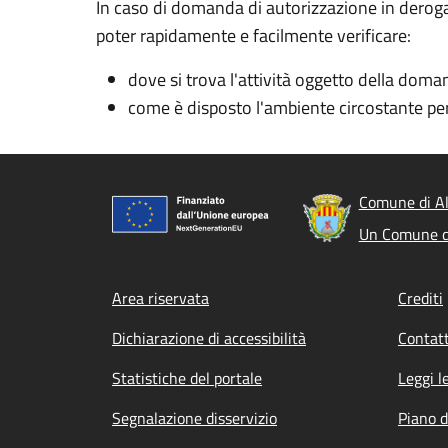
In caso di domanda di autorizzazione in deroga
poter rapidamente e facilmente verificare:
dove si trova l'attività oggetto della doma
come è disposto l'ambiente circostante per
Comune di A
Un Comune d
Footer menu
Area riservata
Crediti
Dichiarazione di accessibilità
Contatt
Statistiche del portale
Leggi l
Segnalazione disservizio
Piano d