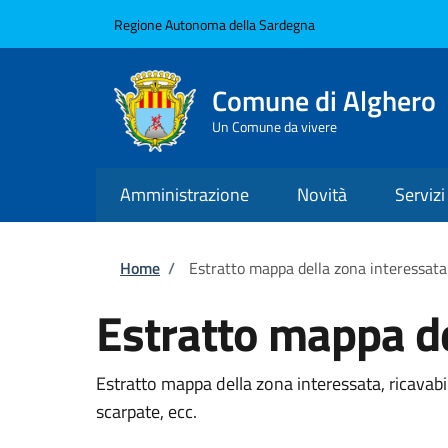
Salta al contenuto principale
Skip to footer content
Regione Autonoma della Sardegna
Comune di Alghero
Un Comune da vivere
Amministrazione
Novità
Servizi
Briciole di pane
Home
/
Estratto mappa della zona interessata
Estratto mappa de
Estratto mappa della zona interessata, ricavab
scarpate, ecc.