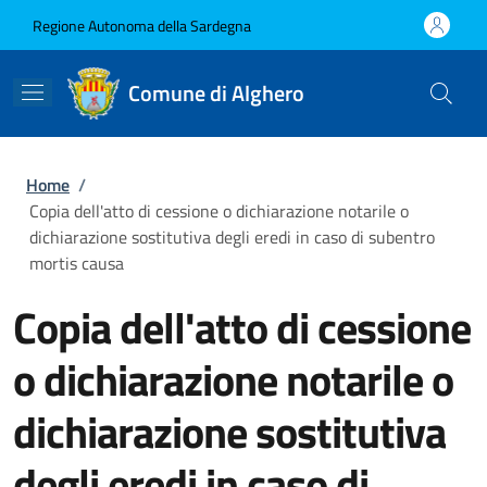
Salta al contenuto principale
Skip to footer content
Regione Autonoma della Sardegna
Comune di Alghero
Briciole di pane
Home
/
Copia dell'atto di cessione o dichiarazione notarile o
dichiarazione sostitutiva degli eredi in caso di subentro
mortis causa
Copia dell'atto di cessione
o dichiarazione notarile o
dichiarazione sostitutiva
degli eredi in caso di