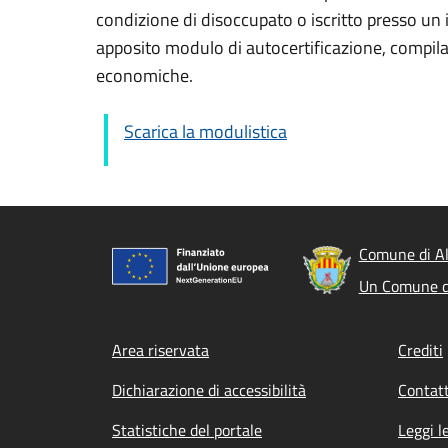
condizione di disoccupato o iscritto presso un i
apposito modulo di autocertificazione, compilab
economiche.
Scarica la modulistica
Comune di A
Un Comune d
Footer menu
Area riservata
Crediti
Dichiarazione di accessibilità
Contatt
Statistiche del portale
Leggi l