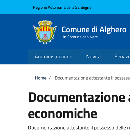
Salta al contenuto principale
Skip to footer content
Regione Autonoma della Sardegna
Comune di Alghero
Un Comune da vivere
Amministrazione
Novità
Servizi
Briciole di pane
Home
/
Documentazione attestante il possess
Documentazione at
economiche
Documentazione attestante il possesso delle ris