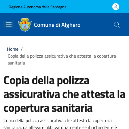
Salta al contenuto principale
Skip to footer content
Regione Autonoma della Sardegna
Comune di Alghero
Briciole di pane
Home
/
Copia della polizza assicurativa che attesta la copertura
sanitaria
Copia della polizza
assicurativa che attesta la
copertura sanitaria
Copia della polizza assicurativa che attesta la copertura
sanitaria, da allegare obbligatoriamente se il richiedente è