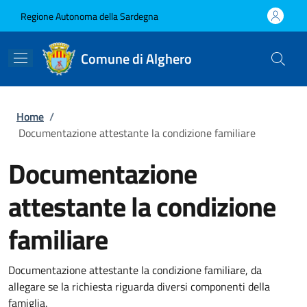
Salta al contenuto principale
Skip to footer content
Regione Autonoma della Sardegna
Comune di Alghero
Briciole di pane
Home
/
Documentazione attestante la condizione familiare
Documentazione
attestante la condizione
familiare
Documentazione attestante la condizione familiare, da
allegare se la richiesta riguarda diversi componenti della
famiglia.