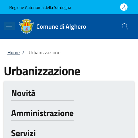
Salta al contenuto principale
Skip to footer content
Regione Autonoma della Sardegna
Comune di Alghero
Briciole di pane
Home
/
Urbanizzazione
Urbanizzazione
Novità
Amministrazione
Servizi