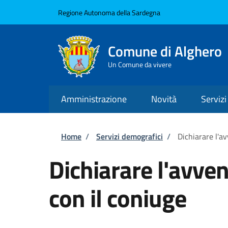
Salta al contenuto principale
Skip to footer content
Regione Autonoma della Sardegna
Comune di Alghero
Un Comune da vivere
Amministrazione
Novità
Servizi
Briciole di pane
Home
/
Servizi demografici
/
Dichiarare l'av
Dichiarare l'avven
con il coniuge