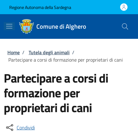
Salta al contenuto principale
Skip to footer content
Regione Autonoma della Sardegna
Comune di Alghero
Briciole di pane
Home
/
Tutela degli animali
/
Partecipare a corsi di formazione per proprietari di cani
Partecipare a corsi di
formazione per
proprietari di cani
Condividi