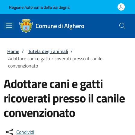
Salta al contenuto principale
Skip to footer content
Regione Autonoma della Sardegna
Comune di Alghero
Briciole di pane
Home
/
Tutela degli animali
/
Adottare cani e gatti ricoverati presso il canile
convenzionato
Adottare cani e gatti
ricoverati presso il canile
convenzionato
Condividi