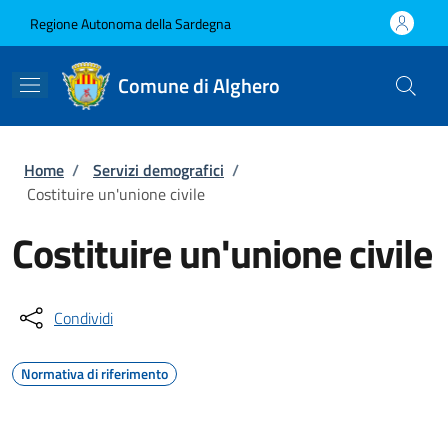
Salta al contenuto principale
Skip to footer content
Regione Autonoma della Sardegna
Comune di Alghero
Briciole di pane
Home
/
Servizi demografici
/
Costituire un'unione civile
Costituire un'unione civile
Condividi
Normativa di riferimento