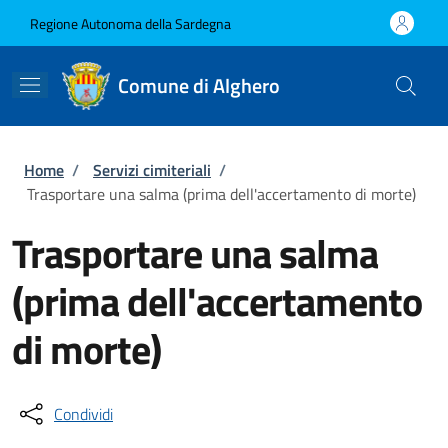
Salta al contenuto principale
Skip to footer content
Regione Autonoma della Sardegna
Comune di Alghero
Briciole di pane
Home
/
Servizi cimiteriali
/
Trasportare una salma (prima dell'accertamento di morte)
Trasportare una salma
(prima dell'accertamento
di morte)
Condividi