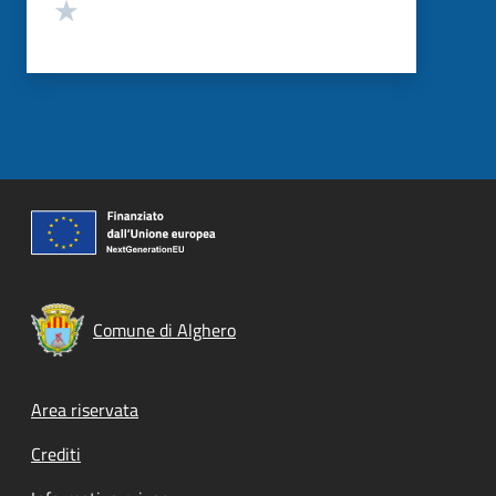
Valuta 1 stelle su 5
Comune di Alghero
Footer menu
Area riservata
Crediti