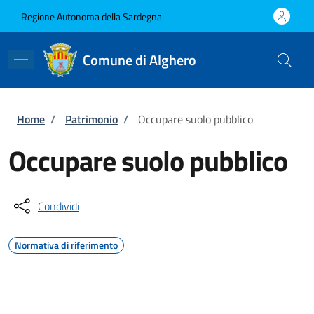
Salta al contenuto principale
Skip to footer content
Regione Autonoma della Sardegna
Comune di Alghero
Briciole di pane
Home
/
Patrimonio
/
Occupare suolo pubblico
Occupare suolo pubblico
Condividi
Normativa di riferimento