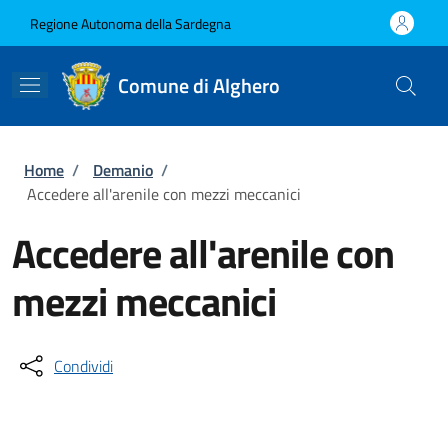
Salta al contenuto principale
Skip to footer content
Regione Autonoma della Sardegna
Comune di Alghero
Briciole di pane
Home
/
Demanio
/
Accedere all'arenile con mezzi meccanici
Accedere all'arenile con
mezzi meccanici
Condividi