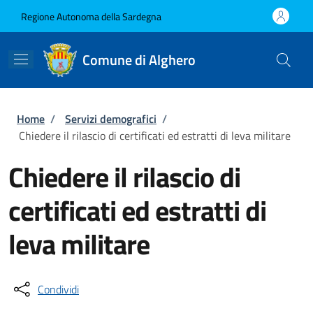
Salta al contenuto principale
Skip to footer content
Regione Autonoma della Sardegna
Comune di Alghero
Briciole di pane
Home
/
Servizi demografici
/
Chiedere il rilascio di certificati ed estratti di leva militare
Chiedere il rilascio di
certificati ed estratti di
leva militare
Condividi