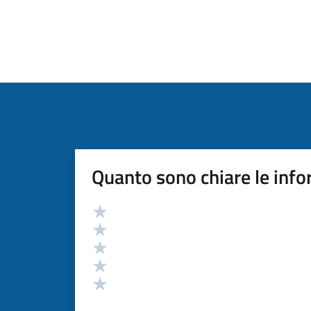
Quanto sono chiare le info
Valutazione
Valuta 5 stelle su 5
Valuta 4 stelle su 5
Valuta 3 stelle su 5
Valuta 2 stelle su 5
Valuta 1 stelle su 5