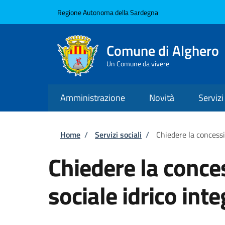
Salta al contenuto principale
Skip to footer content
Regione Autonoma della Sardegna
Comune di Alghero
Un Comune da vivere
Amministrazione
Novità
Servizi
Briciole di pane
Home
/
Servizi sociali
/
Chiedere la concessi
Chiedere la conce
sociale idrico int