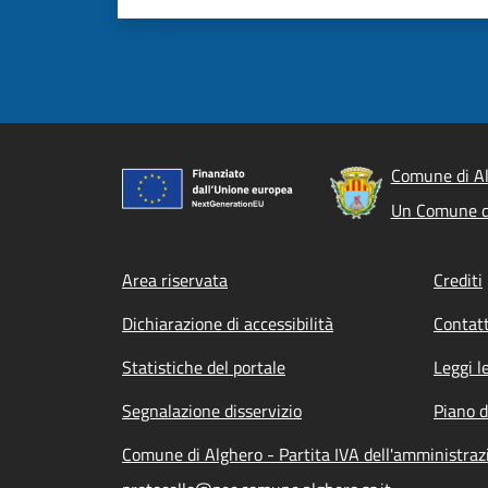
Comune di A
Un Comune d
Footer menu
Area riservata
Crediti
Dichiarazione di accessibilità
Contatt
Statistiche del portale
Leggi l
Segnalazione disservizio
Piano d
Comune di Alghero - Partita IVA dell'amministra