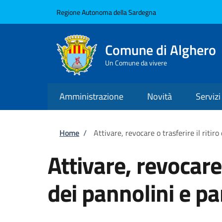
Salta al contenuto principale
Skip to footer content
Regione Autonoma della Sardegna
Comune di Alghero
Un Comune da vivere
Amministrazione
Novità
Servizi
Briciole di pane
Home
/
Attivare, revocare o trasferire il ritir
Attivare, revocare 
dei pannolini e p