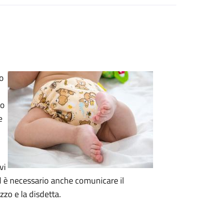
to
ro
e
vi
ed è necessario anche comunicare
il
zzo e la disdetta.